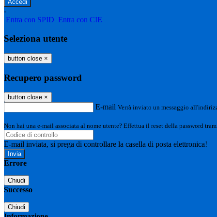
-
Entra con SPID
Entra con CIE
Seleziona utente
button close
×
Recupero password
button close
×
E-mail
Verrà inviato un messaggio all'indirizz
Non hai una e-mail associata al nome utente? Effettua il reset della password tram
E-mail inviata, si prega di controllare la casella di posta elettronica!
Errore
Chiudi
Successo
Chiudi
Informazione