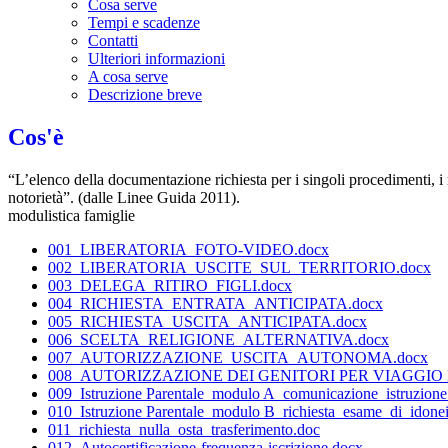
Cosa serve
Tempi e scadenze
Contatti
Ulteriori informazioni
A cosa serve
Descrizione breve
Cos'è
“L’elenco della documentazione richiesta per i singoli procedimenti, i mod
notorietà”. (dalle Linee Guida 2011).
modulistica famiglie
001_LIBERATORIA_FOTO-VIDEO.docx
002_LIBERATORIA_USCITE_SUL_TERRITORIO.docx
003_DELEGA_RITIRO_FIGLI.docx
004_RICHIESTA_ENTRATA_ANTICIPATA.docx
005_RICHIESTA_USCITA_ANTICIPATA.docx
006_SCELTA_RELIGIONE_ALTERNATIVA.docx
007_AUTORIZZAZIONE_USCITA_AUTONOMA.docx
008_AUTORIZZAZIONE DEI GENITORI PER VIAGGIO D
009_Istruzione Parentale_modulo A_comunicazione_istruzione_
010_Istruzione Parentale_modulo B_richiesta_esame_di_idonei
011_richiesta_nulla_osta_trasferimento.doc
012_Autocertificazione-frequenza-iscrizione.docx