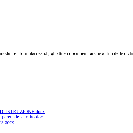
uli e i formulari validi, gli atti e i documenti anche ai fini delle dichia
I ISTRUZIONE.docx
parentale_e_ritiro.doc
ta.docx