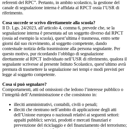
referenti del RPC”. Pertanto, in ambito scolastico, la gestione del
canale di segnalazione interna è affidata al RPCT ossia l’USR di
riferimento.
Cosa succede se scrivo direttamente alla scuola?
Il D. Lgs. 24/2023, all’articolo 4, comma 6, prevede che, se la
segnalazione interna è presentata ad un soggetto diverso dal RPCT
(ossia ad esempio la scuola), quest’ultima è trasmessa, entro sette
giorni dal suo ricevimento, al soggetto competente, dando
contestuale notizia della trasmissione alla persona segnalante. Per
questo motivo, pur ricordando l’obbligo di segnalazione
direttamente al RPCT individuato nell’USR di riferimento, qualora il
segnalante scrivesse al presente Istituto Scolastico, quest’ultimo avrà
premura di trasmettere la segnalazione nei tempi e modi previsti per
legge al soggetto competente.
Cosa si può segnalare?
Comportamenti, atti od omissioni che ledono l’interesse pubblico o
l’integrità dell’Amministrazione e che consistono in:
illeciti amministrativi, contabili, civili o penali;
illeciti che rientrano nell’ambito di applicazione degli atti
dell’Unione europea o nazionali relativi ai seguenti settori:
appalti pubblici; servizi, prodotti e mercati finanziari e
prevenzione del riciclaggio e del finanziamento del terrorismo;