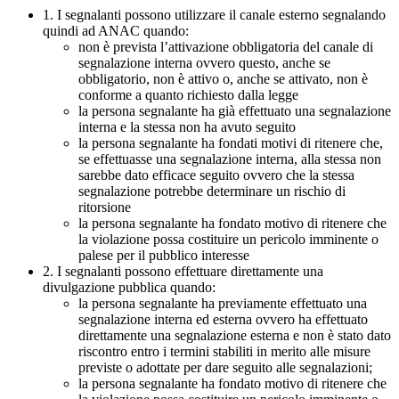
1. I segnalanti possono utilizzare il canale esterno segnalando
quindi ad ANAC quando:
non è prevista l’attivazione obbligatoria del canale di
segnalazione interna ovvero questo, anche se
obbligatorio, non è attivo o, anche se attivato, non è
conforme a quanto richiesto dalla legge
la persona segnalante ha già effettuato una segnalazione
interna e la stessa non ha avuto seguito
la persona segnalante ha fondati motivi di ritenere che,
se effettuasse una segnalazione interna, alla stessa non
sarebbe dato efficace seguito ovvero che la stessa
segnalazione potrebbe determinare un rischio di
ritorsione
la persona segnalante ha fondato motivo di ritenere che
la violazione possa costituire un pericolo imminente o
palese per il pubblico interesse
2. I segnalanti possono effettuare direttamente una
divulgazione pubblica quando:
la persona segnalante ha previamente effettuato una
segnalazione interna ed esterna ovvero ha effettuato
direttamente una segnalazione esterna e non è stato dato
riscontro entro i termini stabiliti in merito alle misure
previste o adottate per dare seguito alle segnalazioni;
la persona segnalante ha fondato motivo di ritenere che