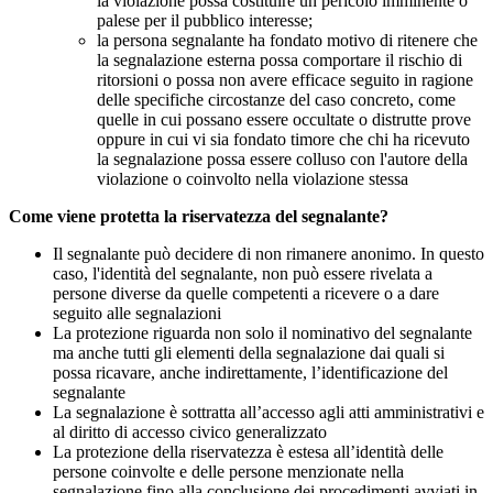
la violazione possa costituire un pericolo imminente o
palese per il pubblico interesse;
la persona segnalante ha fondato motivo di ritenere che
la segnalazione esterna possa comportare il rischio di
ritorsioni o possa non avere efficace seguito in ragione
delle specifiche circostanze del caso concreto, come
quelle in cui possano essere occultate o distrutte prove
oppure in cui vi sia fondato timore che chi ha ricevuto
la segnalazione possa essere colluso con l'autore della
violazione o coinvolto nella violazione stessa
Come viene protetta la riservatezza del segnalante?
Il segnalante può decidere di non rimanere anonimo. In questo
caso, l'identità del segnalante, non può essere rivelata a
persone diverse da quelle competenti a ricevere o a dare
seguito alle segnalazioni
La protezione riguarda non solo il nominativo del segnalante
ma anche tutti gli elementi della segnalazione dai quali si
possa ricavare, anche indirettamente, l’identificazione del
segnalante
La segnalazione è sottratta all’accesso agli atti amministrativi e
al diritto di accesso civico generalizzato
La protezione della riservatezza è estesa all’identità delle
persone coinvolte e delle persone menzionate nella
segnalazione fino alla conclusione dei procedimenti avviati in