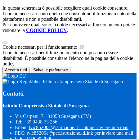
In questa schermata è possibile scegliere quali cookie consentire.
I cookie necessari sono quelli che consentono il funzionamento della
piattaforma e non è possibile disabilitarli.
Per conoscere quali sono i cookie necessari al funzionamento potete
visionare la
COOKIE POLICY
.
Cookie necessari per il funzionamento
I cookie necessari per il funzionamento non possono essere
disabilitati. È possibile consultare l'elenco nella pagina della cookie
policy.
Accetta tutti
Salva le preferenze
Istituto Comprensivo Statale di Susegana
Contatti
Istituto Comprensivo Statale di Susegana
Via Carpeni, 7 - 31058 Susegana (TV)
Tel:
+39 0438 73 256
Email:
tvic85200c@istruzione.it
Link per inviare una mail
PEC:
tvic85200c@pec.istruzione.it
Link per inviare una mail
C.F.: TVIC85200C