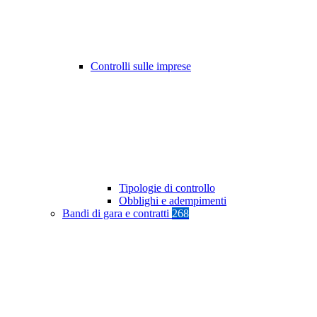
Controlli sulle imprese
Tipologie di controllo
Obblighi e adempimenti
Bandi di gara e contratti
268