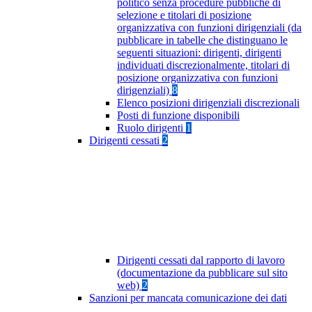
politico senza procedure pubbliche di
selezione e titolari di posizione
organizzativa con funzioni dirigenziali (da
pubblicare in tabelle che distinguano le
seguenti situazioni: dirigenti, dirigenti
individuati discrezionalmente, titolari di
posizione organizzativa con funzioni
dirigenziali)
8
Elenco posizioni dirigenziali discrezionali
Posti di funzione disponibili
Ruolo dirigenti
1
Dirigenti cessati
2
Dirigenti cessati dal rapporto di lavoro
(documentazione da pubblicare sul sito
web)
2
Sanzioni per mancata comunicazione dei dati