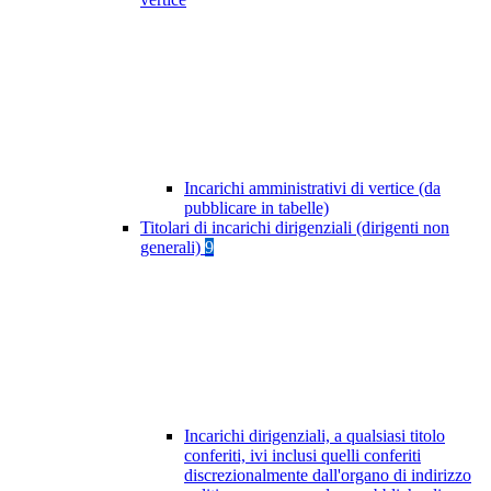
Incarichi amministrativi di vertice (da
pubblicare in tabelle)
Titolari di incarichi dirigenziali (dirigenti non
generali)
9
Incarichi dirigenziali, a qualsiasi titolo
conferiti, ivi inclusi quelli conferiti
discrezionalmente dall'organo di indirizzo