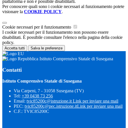
piattaforma e non è possibile disabilitarli.
Per conoscere quali sono i cookie necessari al funzionamento potete
visionare la
COOKIE POLICY
.
Cookie necessari per il funzionamento
I cookie necessari per il funzionamento non possono essere
disabilitati. È possibile consultare l'elenco nella pagina della cookie
policy.
Accetta tutti
Salva le preferenze
Istituto Comprensivo Statale di Susegana
Contatti
Istituto Comprensivo Statale di Susegana
Via Carpeni, 7 - 31058 Susegana (TV)
Tel:
+39 0438 73 256
Email:
tvic85200c@istruzione.it
Link per inviare una mail
PEC:
tvic85200c@pec.istruzione.it
Link per inviare una mail
C.F.: TVIC85200C