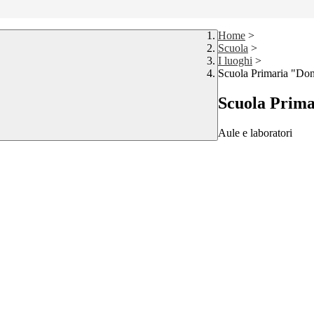
Home
>
Scuola
>
I luoghi
>
Scuola Primaria "Don 
Scuola Prima
Aule e laboratori