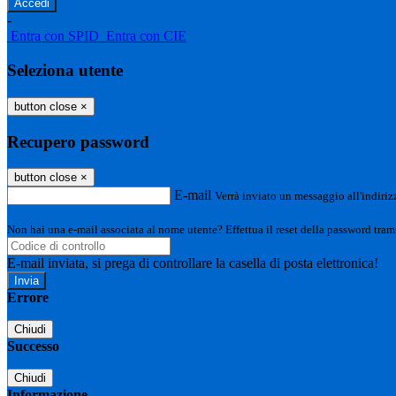
-
Entra con SPID
Entra con CIE
Seleziona utente
button close
×
Recupero password
button close
×
E-mail
Verrà inviato un messaggio all'indirizz
Non hai una e-mail associata al nome utente? Effettua il reset della password tram
E-mail inviata, si prega di controllare la casella di posta elettronica!
Errore
Chiudi
Successo
Chiudi
Informazione