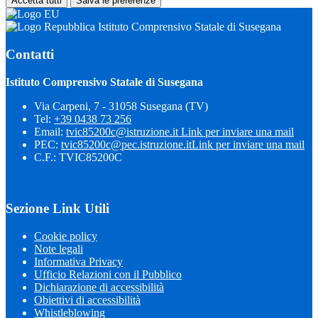
Accetta tutti
Salva le preferenze
Istituto Comprensivo Statale di Susegana
Contatti
Istituto Comprensivo Statale di Susegana
Via Carpeni, 7 - 31058 Susegana (TV)
Tel:
+39 0438 73 256
Email:
tvic85200c@istruzione.it
Link per inviare una mail
PEC:
tvic85200c@pec.istruzione.it
Link per inviare una mail
C.F.: TVIC85200C
Sezione Link Utili
Cookie policy
Note legali
Informativa Privacy
Ufficio Relazioni con il Pubblico
Dichiarazione di accessibilità
Obiettivi di accessibilità
Whistleblowing