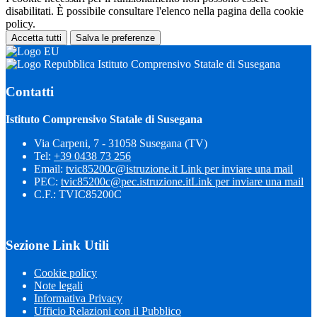
disabilitati. È possibile consultare l'elenco nella pagina della cookie
policy.
Accetta tutti
Salva le preferenze
Istituto Comprensivo Statale di Susegana
Contatti
Istituto Comprensivo Statale di Susegana
Via Carpeni, 7 - 31058 Susegana (TV)
Tel:
+39 0438 73 256
Email:
tvic85200c@istruzione.it
Link per inviare una mail
PEC:
tvic85200c@pec.istruzione.it
Link per inviare una mail
C.F.: TVIC85200C
Sezione Link Utili
Cookie policy
Note legali
Informativa Privacy
Ufficio Relazioni con il Pubblico