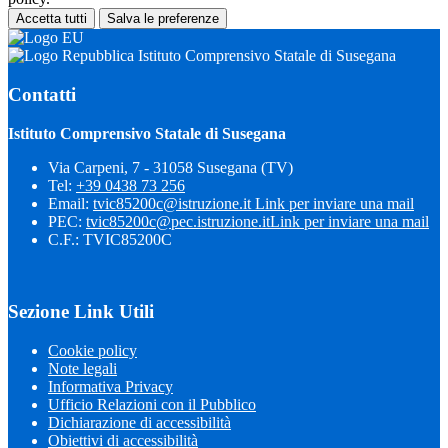
Accetta tutti
Salva le preferenze
Istituto Comprensivo Statale di Susegana
Contatti
Istituto Comprensivo Statale di Susegana
Via Carpeni, 7 - 31058 Susegana (TV)
Tel:
+39 0438 73 256
Email:
tvic85200c@istruzione.it
Link per inviare una mail
PEC:
tvic85200c@pec.istruzione.it
Link per inviare una mail
C.F.: TVIC85200C
Sezione Link Utili
Cookie policy
Note legali
Informativa Privacy
Ufficio Relazioni con il Pubblico
Dichiarazione di accessibilità
Obiettivi di accessibilità