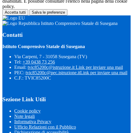
disabilitati. È possibile consultare l'elenco nella pagina della cookie
policy.
Accetta tutti
Salva le preferenze
Istituto Comprensivo Statale di Susegana
Contatti
Istituto Comprensivo Statale di Susegana
Via Carpeni, 7 - 31058 Susegana (TV)
Tel:
+39 0438 73 256
Email:
tvic85200c@istruzione.it
Link per inviare una mail
PEC:
tvic85200c@pec.istruzione.it
Link per inviare una mail
C.F.: TVIC85200C
Sezione Link Utili
Cookie policy
Note legali
Informativa Privacy
Ufficio Relazioni con il Pubblico
Dichiarazione di accessibilità