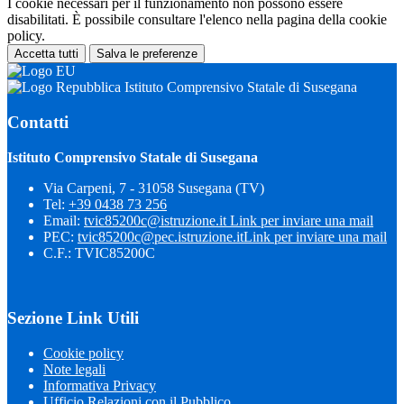
I cookie necessari per il funzionamento non possono essere
disabilitati. È possibile consultare l'elenco nella pagina della cookie
policy.
Accetta tutti
Salva le preferenze
Istituto Comprensivo Statale di Susegana
Contatti
Istituto Comprensivo Statale di Susegana
Via Carpeni, 7 - 31058 Susegana (TV)
Tel:
+39 0438 73 256
Email:
tvic85200c@istruzione.it
Link per inviare una mail
PEC:
tvic85200c@pec.istruzione.it
Link per inviare una mail
C.F.: TVIC85200C
Sezione Link Utili
Cookie policy
Note legali
Informativa Privacy
Ufficio Relazioni con il Pubblico