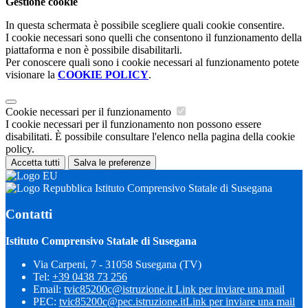
Gestione cookie
In questa schermata è possibile scegliere quali cookie consentire.
I cookie necessari sono quelli che consentono il funzionamento della
piattaforma e non è possibile disabilitarli.
Per conoscere quali sono i cookie necessari al funzionamento potete
visionare la
COOKIE POLICY
.
Cookie necessari per il funzionamento
I cookie necessari per il funzionamento non possono essere
disabilitati. È possibile consultare l'elenco nella pagina della cookie
policy.
Accetta tutti
Salva le preferenze
Istituto Comprensivo Statale di Susegana
Contatti
Istituto Comprensivo Statale di Susegana
Via Carpeni, 7 - 31058 Susegana (TV)
Tel:
+39 0438 73 256
Email:
tvic85200c@istruzione.it
Link per inviare una mail
PEC:
tvic85200c@pec.istruzione.it
Link per inviare una mail