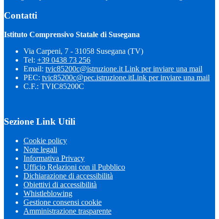
Contatti
Istituto Comprensivo Statale di Susegana
Via Carpeni, 7 - 31058 Susegana (TV)
Tel:
+39 0438 73 256
Email:
tvic85200c@istruzione.it
Link per inviare una mail
PEC:
tvic85200c@pec.istruzione.it
Link per inviare una mail
C.F.: TVIC85200C
Sezione Link Utili
Cookie policy
Note legali
Informativa Privacy
Ufficio Relazioni con il Pubblico
Dichiarazione di accessibilità
Obiettivi di accessibilità
Whistleblowing
Gestione consensi cookie
Amministrazione trasparente