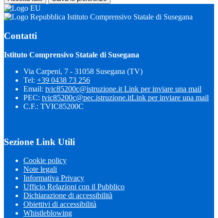
Istituto Comprensivo Statale di Susegana
Contatti
Istituto Comprensivo Statale di Susegana
Via Carpeni, 7 - 31058 Susegana (TV)
Tel:
+39 0438 73 256
Email:
tvic85200c@istruzione.it
Link per inviare una mail
PEC:
tvic85200c@pec.istruzione.it
Link per inviare una mail
C.F.: TVIC85200C
Sezione Link Utili
Cookie policy
Note legali
Informativa Privacy
Ufficio Relazioni con il Pubblico
Dichiarazione di accessibilità
Obiettivi di accessibilità
Whistleblowing