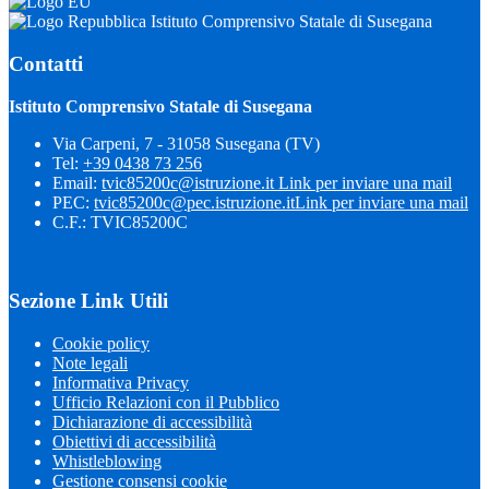
Istituto Comprensivo Statale di Susegana
Contatti
Istituto Comprensivo Statale di Susegana
Via Carpeni, 7 - 31058 Susegana (TV)
Tel:
+39 0438 73 256
Email:
tvic85200c@istruzione.it
Link per inviare una mail
PEC:
tvic85200c@pec.istruzione.it
Link per inviare una mail
C.F.: TVIC85200C
Sezione Link Utili
Cookie policy
Note legali
Informativa Privacy
Ufficio Relazioni con il Pubblico
Dichiarazione di accessibilità
Obiettivi di accessibilità
Whistleblowing
Gestione consensi cookie