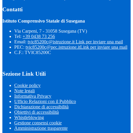
Contatti
Istituto Comprensivo Statale di Susegana
Via Carpeni, 7 - 31058 Susegana (TV)
Tel:
+39 0438 73 256
Email:
tvic85200c@istruzione.it
Link per inviare una mail
PEC:
tvic85200c@pec.istruzione.it
Link per inviare una mail
C.F.: TVIC85200C
Sezione Link Utili
Cookie policy
Note legali
Informativa Privacy
Ufficio Relazioni con il Pubblico
Dichiarazione di accessibilità
Obiettivi di accessibilità
Whistleblowing
Gestione consensi cookie
Amministrazione trasparente