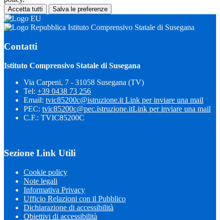
Accetta tutti
Salva le preferenze
Istituto Comprensivo Statale di Susegana
Contatti
Istituto Comprensivo Statale di Susegana
Via Carpeni, 7 - 31058 Susegana (TV)
Tel:
+39 0438 73 256
Email:
tvic85200c@istruzione.it
Link per inviare una mail
PEC:
tvic85200c@pec.istruzione.it
Link per inviare una mail
C.F.: TVIC85200C
Sezione Link Utili
Cookie policy
Note legali
Informativa Privacy
Ufficio Relazioni con il Pubblico
Dichiarazione di accessibilità
Obiettivi di accessibilità