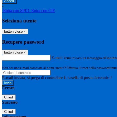
-
Entra con SPID
Entra con CIE
Seleziona utente
button close
×
Recupero password
button close
×
E-mail
Verrà inviato un messaggio all'indirizz
Non hai una e-mail associata al nome utente? Effettua il reset della password tram
E-mail inviata, si prega di controllare la casella di posta elettronica!
Errore
Chiudi
Successo
Chiudi
Informazione