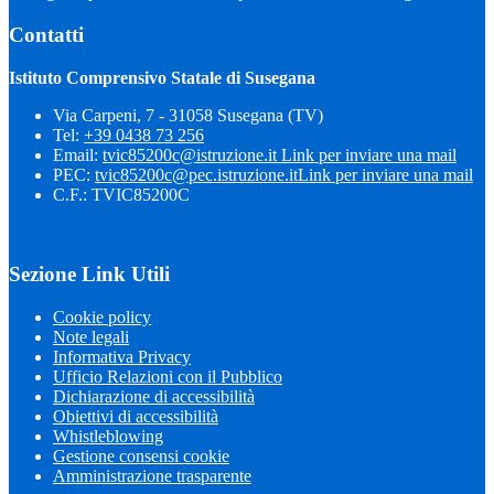
Contatti
Istituto Comprensivo Statale di Susegana
Via Carpeni, 7 - 31058 Susegana (TV)
Tel:
+39 0438 73 256
Email:
tvic85200c@istruzione.it
Link per inviare una mail
PEC:
tvic85200c@pec.istruzione.it
Link per inviare una mail
C.F.: TVIC85200C
Sezione Link Utili
Cookie policy
Note legali
Informativa Privacy
Ufficio Relazioni con il Pubblico
Dichiarazione di accessibilità
Obiettivi di accessibilità
Whistleblowing
Gestione consensi cookie
Amministrazione trasparente