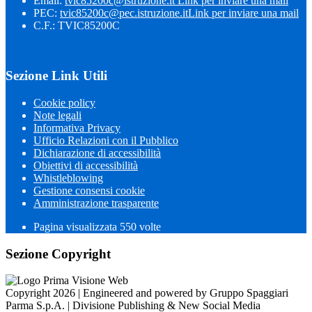
Email:
tvic85200c@istruzione.it
Link per inviare una mail
PEC:
tvic85200c@pec.istruzione.it
Link per inviare una mail
C.F.: TVIC85200C
Sezione Link Utili
Cookie policy
Note legali
Informativa Privacy
Ufficio Relazioni con il Pubblico
Dichiarazione di accessibilità
Obiettivi di accessibilità
Whistleblowing
Gestione consensi cookie
Amministrazione trasparente
Pagina visualizzata
550
volte
Sezione Copyright
Copyright 2026 | Engineered and powered by Gruppo Spaggiari
Parma S.p.A. | Divisione Publishing & New Social Media