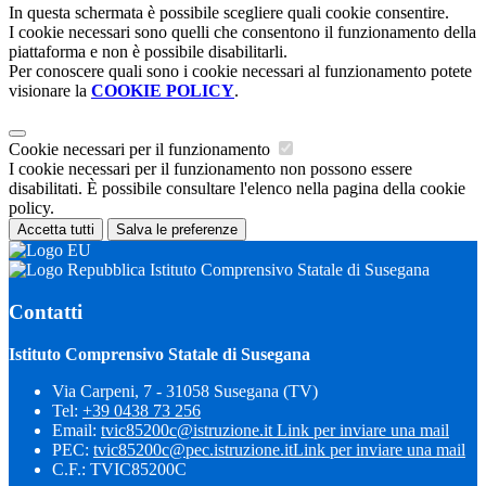
In questa schermata è possibile scegliere quali cookie consentire.
I cookie necessari sono quelli che consentono il funzionamento della
piattaforma e non è possibile disabilitarli.
Per conoscere quali sono i cookie necessari al funzionamento potete
visionare la
COOKIE POLICY
.
Cookie necessari per il funzionamento
I cookie necessari per il funzionamento non possono essere
disabilitati. È possibile consultare l'elenco nella pagina della cookie
policy.
Accetta tutti
Salva le preferenze
Istituto Comprensivo Statale di Susegana
Contatti
Istituto Comprensivo Statale di Susegana
Via Carpeni, 7 - 31058 Susegana (TV)
Tel:
+39 0438 73 256
Email:
tvic85200c@istruzione.it
Link per inviare una mail
PEC:
tvic85200c@pec.istruzione.it
Link per inviare una mail
C.F.: TVIC85200C