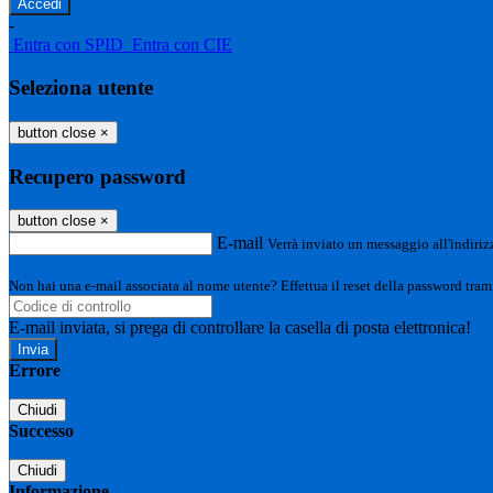
-
Entra con SPID
Entra con CIE
Seleziona utente
button close
×
Recupero password
button close
×
E-mail
Verrà inviato un messaggio all'indirizz
Non hai una e-mail associata al nome utente? Effettua il reset della password tram
E-mail inviata, si prega di controllare la casella di posta elettronica!
Errore
Chiudi
Successo
Chiudi
Informazione