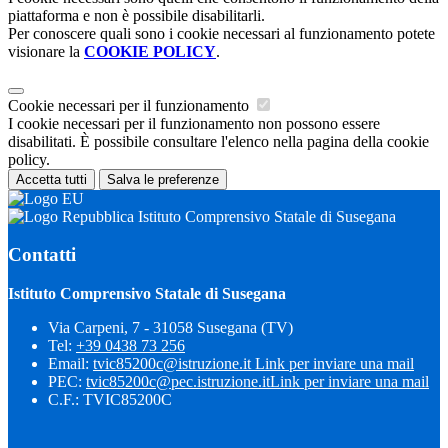
piattaforma e non è possibile disabilitarli.
Per conoscere quali sono i cookie necessari al funzionamento potete
visionare la
COOKIE POLICY
.
Cookie necessari per il funzionamento
I cookie necessari per il funzionamento non possono essere
disabilitati. È possibile consultare l'elenco nella pagina della cookie
policy.
Accetta tutti
Salva le preferenze
Istituto Comprensivo Statale di Susegana
Contatti
Istituto Comprensivo Statale di Susegana
Via Carpeni, 7 - 31058 Susegana (TV)
Tel:
+39 0438 73 256
Email:
tvic85200c@istruzione.it
Link per inviare una mail
PEC:
tvic85200c@pec.istruzione.it
Link per inviare una mail
C.F.: TVIC85200C