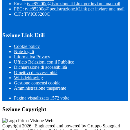
Email:
tvic85200c@istruzione.it
Link per inviare una mail
PEC:
tvic85200c@pec.istruzione.it
Link per inviare una mail
C.F.: TVIC85200C
Sezione Link Utili
Cookie policy
Note legali
Informativa Privacy
Ufficio Relazioni con il Pubblico
Dichiarazione di accessibilità
Obiettivi di accessibilità
Whistleblowing
Gestione consensi cookie
Amministrazione trasparente
Pagina visualizzata
1572
volte
Sezione Copyright
Copyright 2026 | Engineered and powered by Gruppo Spaggiari