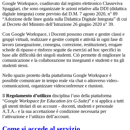
Google Workspace, coadiuvato dal registro elettronico Classeviva
Spaggiari, che sono organizzate le azioni relative alla DDI (didattica
digitale integrata) come previsto dal D.M. 7 agosto 2020, n° 89
“Adozione delle linee guida sulla Didattica Digitale Integrata” di cui
al Decreto del Ministro dell’Istruzione 26 giugno 2020 n° 39.
Con Google Workspace, i Docenti possono creare e gestire classi e
gruppi virtuali, realizzare e gestire compiti e attività in ogni fase di
lavoro (assegnazione, consegna, correzione, restituzione), erogare
schede di ripasso e rinforzo seguite da esercizi ad hoc specifici in
base alle difficoltà dei singoli studenti. Ciò permette di migliorare la
comunicazione e la collaborazione tra insegnanti e studenti e tra gli
studenti stessi.
Nello spazio protetto della piattaforma Google Workspace è
possibile comunicare in tempo reale via chat o attraverso video–
comunicazioni, organizzare videoconferenze e riunioni.
Il
Regolamento d’utilizzo
disciplina l’uso della piattaforma
“
Google Workspace for Education (ex G-Suite)
” e si applica a tutti
gli utenti titolari di un account – docenti, studenti e personale
A.T.A.- e la sua accettazione è condizione necessaria per
l’attivazione e l’utilizzo dell’account.
Come si accede al servizio