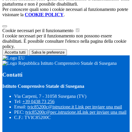
piattaforma e non è possibile disabilitarli.
Per conoscere quali sono i cookie necessari al funzionamento potete
visionare la
COOKIE POLICY
.
Cookie necessari per il funzionamento
I cookie necessari per il funzionamento non possono essere
disabilitati. È possibile consultare l'elenco nella pagina della cookie
policy.
Accetta tutti
Salva le preferenze
Istituto Comprensivo Statale di Susegana
Contatti
Istituto Comprensivo Statale di Susegana
Via Carpeni, 7 - 31058 Susegana (TV)
Tel:
+39 0438 73 256
Email:
tvic85200c@istruzione.it
Link per inviare una mail
PEC:
tvic85200c@pec.istruzione.it
Link per inviare una mail
C.F.: TVIC85200C