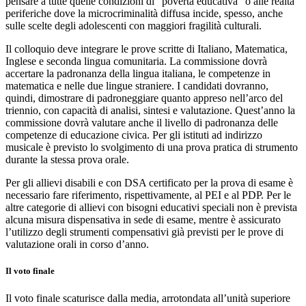
pensare a tutte quelle condizioni di “povertà educativa” o alle realtà
periferiche dove la microcriminalità diffusa incide, spesso, anche
sulle scelte degli adolescenti con maggiori fragilità culturali.
Il colloquio deve integrare le prove scritte di Italiano, Matematica,
Inglese e seconda lingua comunitaria. La commissione dovrà
accertare la padronanza della lingua italiana, le competenze in
matematica e nelle due lingue straniere. I candidati dovranno,
quindi, dimostrare di padroneggiare quanto appreso nell’arco del
triennio, con capacità di analisi, sintesi e valutazione. Quest’anno la
commissione dovrà valutare anche il livello di padronanza delle
competenze di educazione civica. Per gli istituti ad indirizzo
musicale è previsto lo svolgimento di una prova pratica di strumento
durante la stessa prova orale.
Per gli allievi disabili e con DSA certificato per la prova di esame è
necessario fare riferimento, rispettivamente, al PEI e al PDP. Per le
altre categorie di allievi con bisogni educativi speciali non è prevista
alcuna misura dispensativa in sede di esame, mentre è assicurato
l’utilizzo degli strumenti compensativi già previsti per le prove di
valutazione orali in corso d’anno.
Il voto finale
Il voto finale scaturisce dalla media, arrotondata all’unità superiore