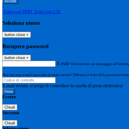
-
Entra con SPID
Entra con CIE
Seleziona utente
button close
×
Recupero password
button close
×
E-mail
Verrà inviato un messaggio all'indirizz
Non hai una e-mail associata al nome utente? Effettua il reset della password tram
E-mail inviata, si prega di controllare la casella di posta elettronica!
Errore
Chiudi
Successo
Chiudi
Informazione