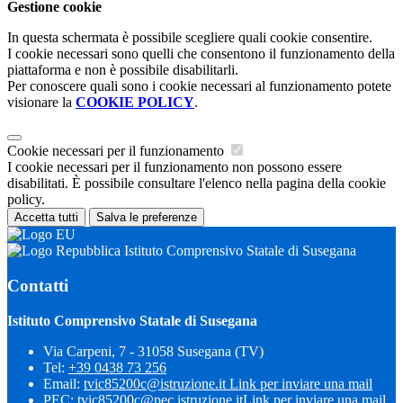
Gestione cookie
In questa schermata è possibile scegliere quali cookie consentire.
I cookie necessari sono quelli che consentono il funzionamento della
piattaforma e non è possibile disabilitarli.
Per conoscere quali sono i cookie necessari al funzionamento potete
visionare la
COOKIE POLICY
.
Cookie necessari per il funzionamento
I cookie necessari per il funzionamento non possono essere
disabilitati. È possibile consultare l'elenco nella pagina della cookie
policy.
Accetta tutti
Salva le preferenze
Istituto Comprensivo Statale di Susegana
Contatti
Istituto Comprensivo Statale di Susegana
Via Carpeni, 7 - 31058 Susegana (TV)
Tel:
+39 0438 73 256
Email:
tvic85200c@istruzione.it
Link per inviare una mail
PEC:
tvic85200c@pec.istruzione.it
Link per inviare una mail