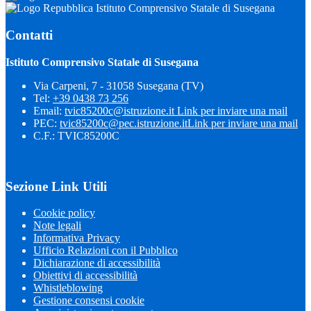
Istituto Comprensivo Statale di Susegana
Contatti
Istituto Comprensivo Statale di Susegana
Via Carpeni, 7 - 31058 Susegana (TV)
Tel:
+39 0438 73 256
Email:
tvic85200c@istruzione.it
Link per inviare una mail
PEC:
tvic85200c@pec.istruzione.it
Link per inviare una mail
C.F.: TVIC85200C
Sezione Link Utili
Cookie policy
Note legali
Informativa Privacy
Ufficio Relazioni con il Pubblico
Dichiarazione di accessibilità
Obiettivi di accessibilità
Whistleblowing
Gestione consensi cookie