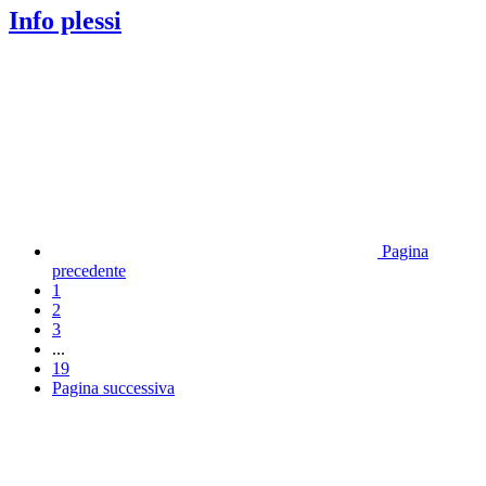
Info plessi
Pagina
precedente
1
2
3
...
19
Pagina successiva