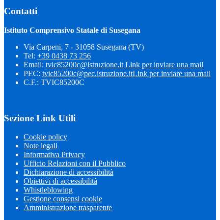
Contatti
Istituto Comprensivo Statale di Susegana
Via Carpeni, 7 - 31058 Susegana (TV)
Tel:
+39 0438 73 256
Email:
tvic85200c@istruzione.it
Link per inviare una mail
PEC:
tvic85200c@pec.istruzione.it
Link per inviare una mail
C.F.: TVIC85200C
Sezione Link Utili
Cookie policy
Note legali
Informativa Privacy
Ufficio Relazioni con il Pubblico
Dichiarazione di accessibilità
Obiettivi di accessibilità
Whistleblowing
Gestione consensi cookie
Amministrazione trasparente