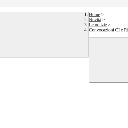
Home
>
Novità
>
Le notizie
>
Convocazioni CI e R