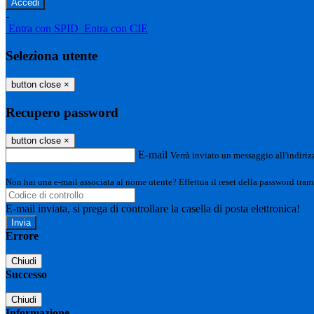
-
Entra con SPID
Entra con CIE
Seleziona utente
button close
×
Recupero password
button close
×
E-mail
Verrà inviato un messaggio all'indirizz
Non hai una e-mail associata al nome utente? Effettua il reset della password tram
E-mail inviata, si prega di controllare la casella di posta elettronica!
Errore
Chiudi
Successo
Chiudi
Informazione