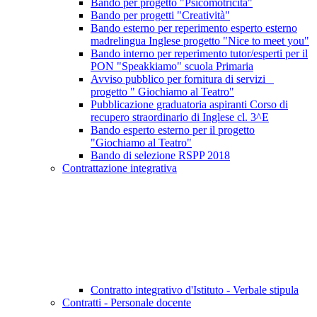
Bando per progetto "Psicomotricità"
Bando per progetti "Creatività"
Bando esterno per reperimento esperto esterno
madrelingua Inglese progetto "Nice to meet you"
Bando interno per reperimento tutor/esperti per il
PON "Speakkiamo" scuola Primaria
Avviso pubblico per fornitura di servizi _
progetto " Giochiamo al Teatro"
Pubblicazione graduatoria aspiranti Corso di
recupero straordinario di Inglese cl. 3^E
Bando esperto esterno per il progetto
"Giochiamo al Teatro"
Bando di selezione RSPP 2018
Contrattazione integrativa
Contratto integrativo d'Istituto - Verbale stipula
Contratti - Personale docente