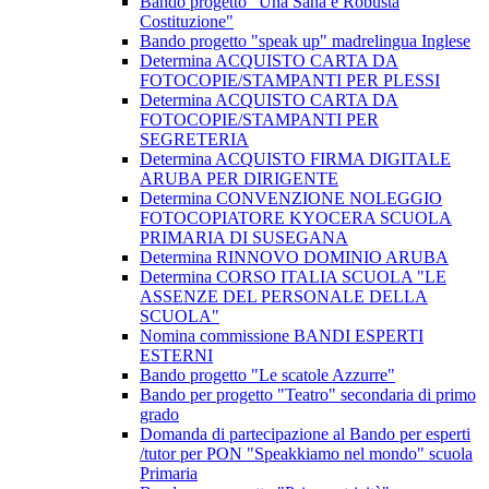
Bando progetto "Una Sana e Robusta
Costituzione"
Bando progetto "speak up" madrelingua Inglese
Determina ACQUISTO CARTA DA
FOTOCOPIE/STAMPANTI PER PLESSI
Determina ACQUISTO CARTA DA
FOTOCOPIE/STAMPANTI PER
SEGRETERIA
Determina ACQUISTO FIRMA DIGITALE
ARUBA PER DIRIGENTE
Determina CONVENZIONE NOLEGGIO
FOTOCOPIATORE KYOCERA SCUOLA
PRIMARIA DI SUSEGANA
Determina RINNOVO DOMINIO ARUBA
Determina CORSO ITALIA SCUOLA "LE
ASSENZE DEL PERSONALE DELLA
SCUOLA"
Nomina commissione BANDI ESPERTI
ESTERNI
Bando progetto "Le scatole Azzurre"
Bando per progetto "Teatro" secondaria di primo
grado
Domanda di partecipazione al Bando per esperti
/tutor per PON "Speakkiamo nel mondo" scuola
Primaria