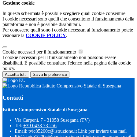
Gestione cookie
In questa schermata è possibile scegliere quali cookie consentire.
I cookie necessari sono quelli che consentono il funzionamento della
piattaforma e non è possibile disabilitarli.
Per conoscere quali sono i cookie necessari al funzionamento potete
visionare la
COOKIE POLICY
.
Cookie necessari per il funzionamento
I cookie necessari per il funzionamento non possono essere
disabilitati. È possibile consultare l'elenco nella pagina della cookie
policy.
Accetta tutti
Salva le preferenze
Istituto Comprensivo Statale di Susegana
Contatti
Istituto Comprensivo Statale di Susegana
Via Carpeni, 7 - 31058 Susegana (TV)
Tel:
+39 0438 73 256
Email:
tvic85200c@istruzione.it
Link per inviare una mail
PEC:
tvic85200c@pec.istruzione.it
Link per inviare una mail