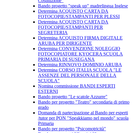
Costituzione"
Bando progetto "speak up" madrelingua Inglese
Determina ACQUISTO CARTA DA
FOTOCOPIE/STAMPANTI PER PLESSI
Determina ACQUISTO CARTA DA
FOTOCOPIE/STAMPANTI PER
SEGRETERIA
Determina ACQUISTO FIRMA DIGITALE
ARUBA PER DIRIGENTE
Determina CONVENZIONE NOLEGGIO
FOTOCOPIATORE KYOCERA SCUOLA
PRIMARIA DI SUSEGANA
Determina RINNOVO DOMINIO ARUBA
Determina CORSO ITALIA SCUOLA "LE
ASSENZE DEL PERSONALE DELLA
SCUOLA"
Nomina commissione BANDI ESPERTI
ESTERNI
Bando progetto "Le scatole Azzurre"
Bando per progetto "Teatro" secondaria di primo
grado
Domanda di partecipazione al Bando per esperti
/tutor per PON "Speakkiamo nel mondo" scuola
Primaria
Bando per progetto "Psicomotricità"