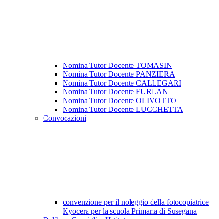
Nomina Tutor Docente TOMASIN
Nomina Tutor Docente PANZIERA
Nomina Tutor Docente CALLEGARI
Nomina Tutor Docente FURLAN
Nomina Tutor Docente OLIVOTTO
Nomina Tutor Docente LUCCHETTA
Convocazioni
convenzione per il noleggio della fotocopiatrice
Kyocera per la scuola Primaria di Susegana