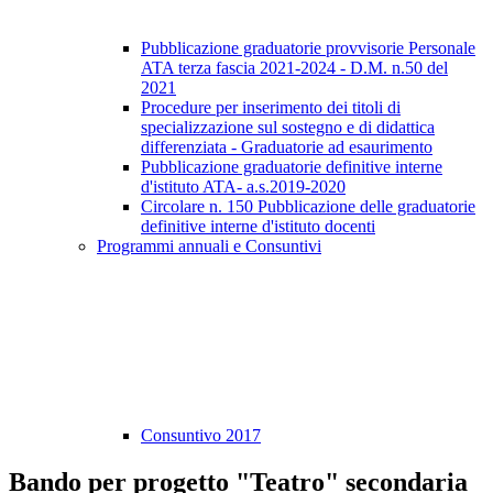
Pubblicazione graduatorie provvisorie Personale
ATA terza fascia 2021-2024 - D.M. n.50 del
2021
Procedure per inserimento dei titoli di
specializzazione sul sostegno e di didattica
differenziata - Graduatorie ad esaurimento
Pubblicazione graduatorie definitive interne
d'istituto ATA- a.s.2019-2020
Circolare n. 150 Pubblicazione delle graduatorie
definitive interne d'istituto docenti
Programmi annuali e Consuntivi
Consuntivo 2017
Bando per progetto "Teatro" secondaria