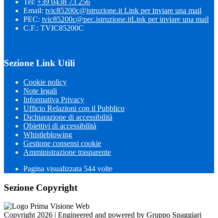
Tel:
+39 0438 73 256
Email:
tvic85200c@istruzione.it
Link per inviare una mail
PEC:
tvic85200c@pec.istruzione.it
Link per inviare una mail
C.F.: TVIC85200C
Sezione Link Utili
Cookie policy
Note legali
Informativa Privacy
Ufficio Relazioni con il Pubblico
Dichiarazione di accessibilità
Obiettivi di accessibilità
Whistleblowing
Gestione consensi cookie
Amministrazione trasparente
Pagina visualizzata
544
volte
Sezione Copyright
Copyright 2026 | Engineered and powered by Gruppo Spaggiari