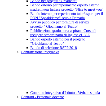
Bando per progetti "Creatività"
Bando esterno per reperimento esperto esterno
madrelingua Inglese progetto "Nice to meet you"
Bando interno per reperimento tutor/esperti per il
PON "Speakkiamo" scuola Primaria
Avviso pubblico per fornitura di servizi _
progetto " Giochiamo al Teatro"
Pubblicazione graduatoria aspiranti Corso di
recupero straordinario di Inglese cl. 3^E
Bando esperto esterno per il progetto
"Giochiamo al Teatro"
Bando di selezione RSPP 2018
Contrattazione integrativa
Contratto integrativo d'Istituto - Verbale stipula
Contratti - Personale docente