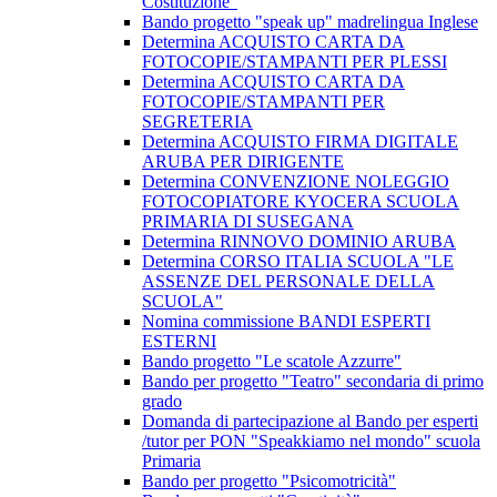
Costituzione"
Bando progetto "speak up" madrelingua Inglese
Determina ACQUISTO CARTA DA
FOTOCOPIE/STAMPANTI PER PLESSI
Determina ACQUISTO CARTA DA
FOTOCOPIE/STAMPANTI PER
SEGRETERIA
Determina ACQUISTO FIRMA DIGITALE
ARUBA PER DIRIGENTE
Determina CONVENZIONE NOLEGGIO
FOTOCOPIATORE KYOCERA SCUOLA
PRIMARIA DI SUSEGANA
Determina RINNOVO DOMINIO ARUBA
Determina CORSO ITALIA SCUOLA "LE
ASSENZE DEL PERSONALE DELLA
SCUOLA"
Nomina commissione BANDI ESPERTI
ESTERNI
Bando progetto "Le scatole Azzurre"
Bando per progetto "Teatro" secondaria di primo
grado
Domanda di partecipazione al Bando per esperti
/tutor per PON "Speakkiamo nel mondo" scuola
Primaria
Bando per progetto "Psicomotricità"