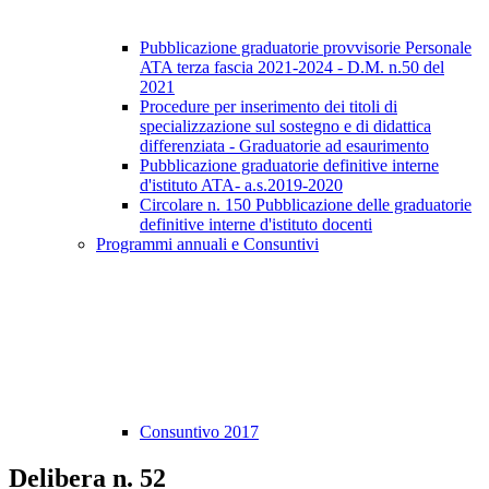
Pubblicazione graduatorie provvisorie Personale
ATA terza fascia 2021-2024 - D.M. n.50 del
2021
Procedure per inserimento dei titoli di
specializzazione sul sostegno e di didattica
differenziata - Graduatorie ad esaurimento
Pubblicazione graduatorie definitive interne
d'istituto ATA- a.s.2019-2020
Circolare n. 150 Pubblicazione delle graduatorie
definitive interne d'istituto docenti
Programmi annuali e Consuntivi
Consuntivo 2017
Delibera n. 52