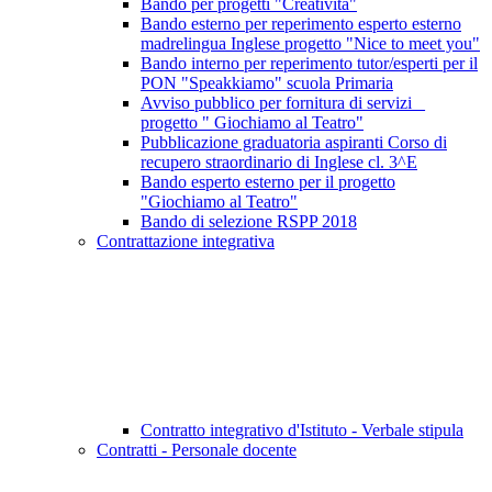
Bando per progetti "Creatività"
Bando esterno per reperimento esperto esterno
madrelingua Inglese progetto "Nice to meet you"
Bando interno per reperimento tutor/esperti per il
PON "Speakkiamo" scuola Primaria
Avviso pubblico per fornitura di servizi _
progetto " Giochiamo al Teatro"
Pubblicazione graduatoria aspiranti Corso di
recupero straordinario di Inglese cl. 3^E
Bando esperto esterno per il progetto
"Giochiamo al Teatro"
Bando di selezione RSPP 2018
Contrattazione integrativa
Contratto integrativo d'Istituto - Verbale stipula
Contratti - Personale docente