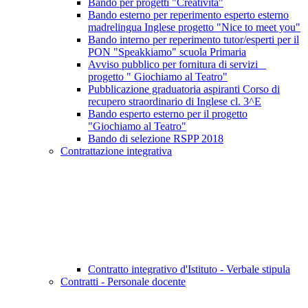
Bando per progetti "Creatività"
Bando esterno per reperimento esperto esterno
madrelingua Inglese progetto "Nice to meet you"
Bando interno per reperimento tutor/esperti per il
PON "Speakkiamo" scuola Primaria
Avviso pubblico per fornitura di servizi _
progetto " Giochiamo al Teatro"
Pubblicazione graduatoria aspiranti Corso di
recupero straordinario di Inglese cl. 3^E
Bando esperto esterno per il progetto
"Giochiamo al Teatro"
Bando di selezione RSPP 2018
Contrattazione integrativa
Contratto integrativo d'Istituto - Verbale stipula
Contratti - Personale docente