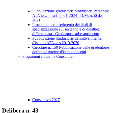
Pubblicazione graduatorie provvisorie Personale
ATA terza fascia 2021-2024 - D.M. n.50 del
2021
Procedure per inserimento dei titoli di
specializzazione sul sostegno e di didattica
differenziata - Graduatorie ad esaurimento
Pubblicazione graduatorie definitive interne
d'istituto ATA- a.s.2019-2020
Circolare n. 150 Pubblicazione delle graduatorie
definitive interne d'istituto docenti
Programmi annuali e Consuntivi
Consuntivo 2017
Delibera n. 43