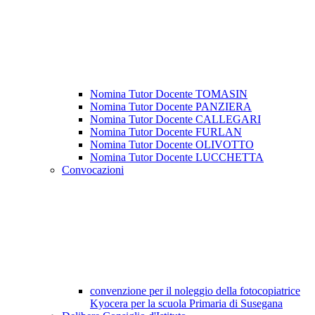
Nomina Tutor Docente TOMASIN
Nomina Tutor Docente PANZIERA
Nomina Tutor Docente CALLEGARI
Nomina Tutor Docente FURLAN
Nomina Tutor Docente OLIVOTTO
Nomina Tutor Docente LUCCHETTA
Convocazioni
convenzione per il noleggio della fotocopiatrice
Kyocera per la scuola Primaria di Susegana