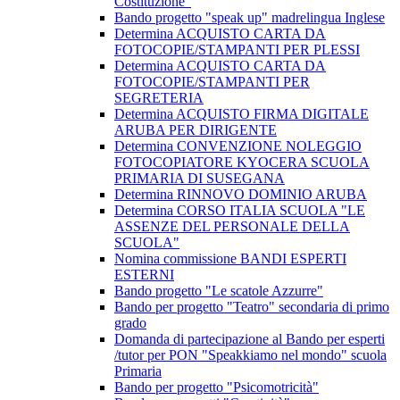
Costituzione"
Bando progetto "speak up" madrelingua Inglese
Determina ACQUISTO CARTA DA
FOTOCOPIE/STAMPANTI PER PLESSI
Determina ACQUISTO CARTA DA
FOTOCOPIE/STAMPANTI PER
SEGRETERIA
Determina ACQUISTO FIRMA DIGITALE
ARUBA PER DIRIGENTE
Determina CONVENZIONE NOLEGGIO
FOTOCOPIATORE KYOCERA SCUOLA
PRIMARIA DI SUSEGANA
Determina RINNOVO DOMINIO ARUBA
Determina CORSO ITALIA SCUOLA "LE
ASSENZE DEL PERSONALE DELLA
SCUOLA"
Nomina commissione BANDI ESPERTI
ESTERNI
Bando progetto "Le scatole Azzurre"
Bando per progetto "Teatro" secondaria di primo
grado
Domanda di partecipazione al Bando per esperti
/tutor per PON "Speakkiamo nel mondo" scuola
Primaria
Bando per progetto "Psicomotricità"