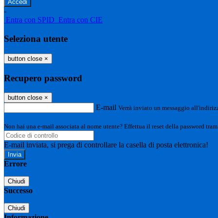
-
Entra con SPID
Entra con CIE
Seleziona utente
button close
×
Recupero password
button close
×
E-mail
Verrà inviato un messaggio all'indirizz
Non hai una e-mail associata al nome utente? Effettua il reset della password tram
E-mail inviata, si prega di controllare la casella di posta elettronica!
Errore
Chiudi
Successo
Chiudi
Informazione