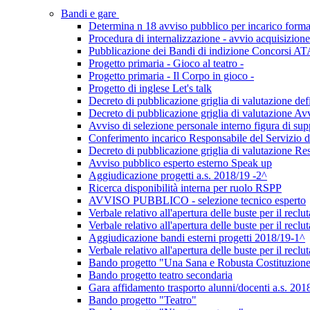
Bandi e gare
Determina n 18 avviso pubblico per incarico forma
Procedura di internalizzazione - avvio acquisizio
Pubblicazione dei Bandi di indizione Concorsi AT
Progetto primaria - Gioco al teatro -
Progetto primaria - Il Corpo in gioco -
Progetto di inglese Let's talk
Decreto di pubblicazione griglia di valutazione def
Decreto di pubblicazione griglia di valutazione Avv
Avviso di selezione personale interno figura di su
Conferimento incarico Responsabile del Servizio d
Decreto di pubblicazione griglia di valutazione Re
Avviso pubblico esperto esterno Speak up
Aggiudicazione progetti a.s. 2018/19 -2^
Ricerca disponibilità interna per ruolo RSPP
AVVISO PUBBLICO - selezione tecnico esperto
Verbale relativo all'apertura delle buste per il recl
Verbale relativo all'apertura delle buste per il recl
Aggiudicazione bandi esterni progetti 2018/19-1^
Verbale relativo all'apertura delle buste per il recl
Bando progetto "Una Sana e Robusta Costituzion
Bando progetto teatro secondaria
Gara affidamento trasporto alunni/docenti a.s. 2
Bando progetto "Teatro"